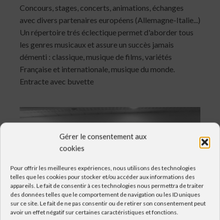
Concours, stages, concerts, animations, échanges
avec divers partenaires européens (Allemagne-Italie...)
Un répertoire trés éclectique permet d'aborder tous
les genres musicaux et assure un succès jamais
démenti : classique, musique de films, variétés
Française et internationale, musique du monde.
Entracte avec buvette
Gérer le consentement aux
cookies
Pour offrir les meilleures expériences, nous utilisons des technologies
telles que les cookies pour stocker et/ou accéder aux informations des
appareils. Le fait de consentir à ces technologies nous permettra de traiter
des données telles que le comportement de navigation ou les ID uniques
sur ce site. Le fait de ne pas consentir ou de retirer son consentement peut
avoir un effet négatif sur certaines caractéristiques et fonctions.