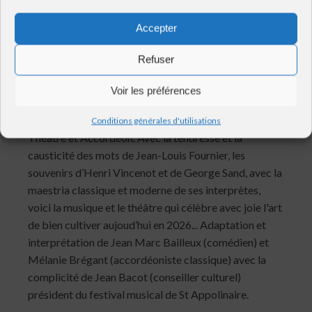
Accepter
Refuser
SAMEDI 10 OCTOBRE 2026 – 21H
Voir les préférences
2 événements accordéon au chapeau
deuxième partie : « Ode à la Paysannerie » Récital :
Conditions générales d'utilisations
Théatre et Accordéon. Avec la tendresse et la
causticité des mots de Jean-Louis Fournier, les
souvenirs d’Henri Vincenot et de George Sand, avec la
maestria classique et moderne de ses interprètes,
voici la musique et le théâtre qui célèbre avec joie l'art
de bien cultiver aujoud’hui en 2026... Adaptation et
interprétation de Jean Marc Bailleux (comédien) et
Mélanie Brégant (accordéoniste classique) avec la
complicité de Jean Bacot (conseiller culturel)
président du festival musical de St Appolinaire.